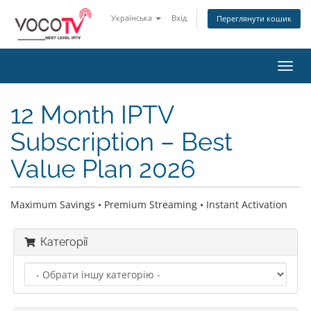
Українська
Вхід
Переглянути кошик
Пере
наві
12 Month IPTV
Subscription – Best
Value Plan 2026
Maximum Savings • Premium Streaming • Instant Activation
Категорії