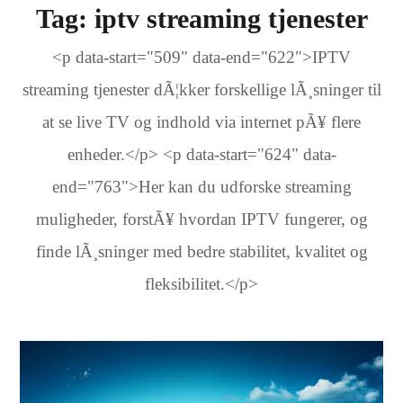
Tag:
iptv streaming tjenester
<p data-start="509" data-end="622">IPTV
streaming tjenester dÃ¦kker forskellige lÃ¸sninger til
at se live TV og indhold via internet pÃ¥ flere
enheder.</p> <p data-start="624" data-
end="763">Her kan du udforske streaming
muligheder, forstÃ¥ hvordan IPTV fungerer, og
finde lÃ¸sninger med bedre stabilitet, kvalitet og
fleksibilitet.</p>