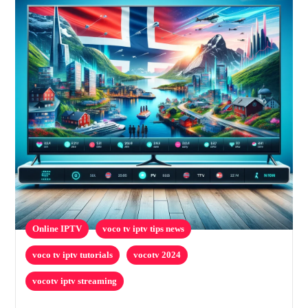
Online IPTV
voco tv iptv tips news
voco tv iptv tutorials
vocotv 2024
vocotv iptv streaming