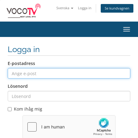
Svenska
Logga in
Se kundvagnen
Växla
navig
Logga in
E-postadress
Lösenord
Kom ihåg mig