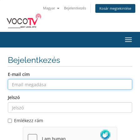
Magyar
Bejelentkezés
Kosár megtekintése
Váltá
a
navig
Bejelentkezés
E-mail cím
Jelszó
Emlékezz rám